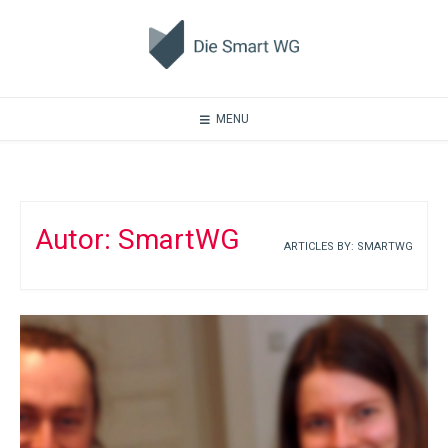
Skip
to
content
MENU
Autor:
SmartWG
ARTICLES BY: SMARTWG