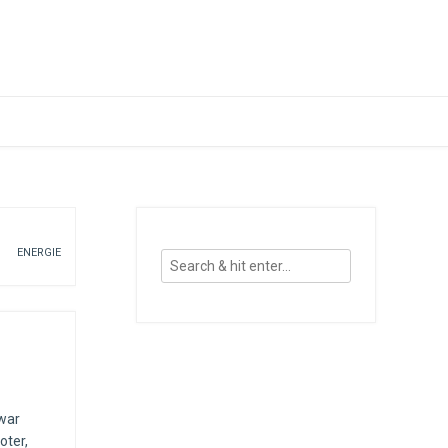
ENERGIE
war
oter,