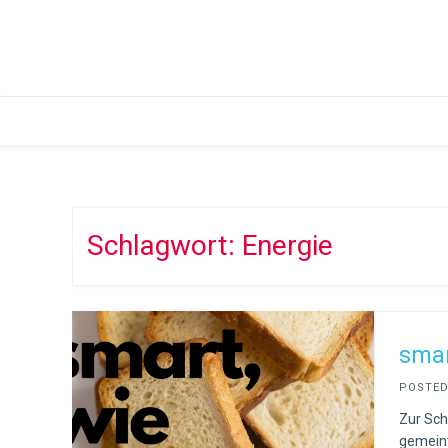
Skip
to
content
Schlagwort:
Energie
smar
POSTE
Zur Sch
gemeint