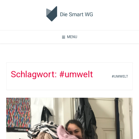
Skip
to
content
MENU
Schlagwort:
#umwelt
#UMWELT